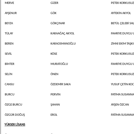
MERVE
GİZER
PETEK KORKUSU
AYŞENUR
GÖK
AYTEKİN AKYOL
BEYZA
GÖKÇINAR
BETÜL ÇELEBİ SAL
TÜLAY
KARAAĞAÇ AKYOL
FAHRİYE DUYGU
BEREN
KARAOSMANOĞLU
ZİHNİ EKİM TAŞK
SEVİL
KÖSE
PETEK KORKUSU
BİHTER
MURATOĞLU
FAHRİYE DUYGU
SELİN
ÖNEN
PETEK KORKUSU
CANSU
ÖZDEMİR SAKA
YUSUF ÇETİN KO
BURCU
PERVİN
FATİMA SUSANNA 
ÖZGE BURCU
ŞAHAN
AYŞEN ÖZCAN
ÖZGÜR DOĞUŞ
EROL
FATİMA SUSANNA 
YÜKSEK LİSANS