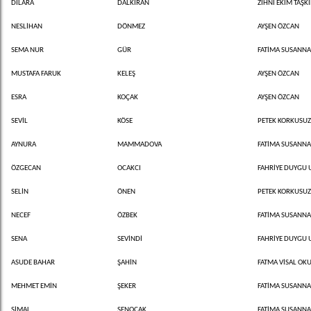
DİLARA
DALKIRAN
ZİHNİ EKİM TAŞK
NESLİHAN
DÖNMEZ
AYŞEN ÖZCAN
SEMA NUR
GÜR
FATİMA SUSANNA 
MUSTAFA FARUK
KELEŞ
AYŞEN ÖZCAN
ESRA
KOÇAK
AYŞEN ÖZCAN
SEVİL
KÖSE
PETEK KORKUSU
AYNURA
MAMMADOVA
FATİMA SUSANNA 
ÖZGECAN
OCAKCI
FAHRİYE DUYGU
SELİN
ÖNEN
PETEK KORKUSU
NECEF
ÖZBEK
FATİMA SUSANNA 
SENA
SEVİNDİ
FAHRİYE DUYGU
ASUDE BAHAR
ŞAHİN
FATMA VİSAL OK
MEHMET EMİN
ŞEKER
FATİMA SUSANNA 
ŞİMAL
ŞENOCAK
FATİMA SUSANNA 