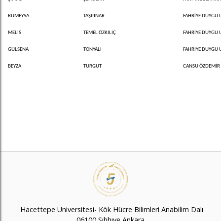
RUMEYSA
TAŞPINAR
FAHRİYE DUYGU
MELİS
TEMEL ÖZKILIÇ
FAHRİYE DUYGU
GÜLSENA
TONYALI
FAHRİYE DUYGU
BEYZA
TURGUT
CANSU ÖZDEMİR
Hacettepe Üniversitesi- Kök Hücre Bilimleri Anabilim Dalı
06100 Sıhhıye Ankara