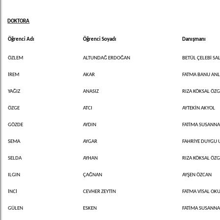
DOKTORA
Öğrenci Adı
Öğrenci Soyadı
Danışmanı
ÖZLEM
ALTUNDAĞ ERDOĞAN
BETÜL ÇELEBİ SAL
İREM
AKAR
FATMA BANU AN
YAĞIZ
ANASIZ
RIZA KÖKSAL ÖZ
ÖZGE
ATCI
AYTEKİN AKYOL
GÖZDE
AYDIN
FATİMA SUSANNA 
SEMA
AYGAR
FAHRİYE DUYGU
SELDA
AYHAN
RIZA KÖKSAL ÖZ
ILGIN
ÇAĞNAN
AYŞEN ÖZCAN
İNCİ
CEVHER ZEYTİN
FATMA VİSAL OK
GÜLEN
ESKEN
FATİMA SUSANNA 