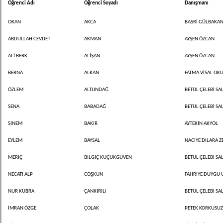
Öğrenci Adı
Öğrenci Soyadı
Danışmanı
OKAN
AKCA
BASRİ GÜLBAKA
ABDULLAH CEVDET
AKMAN
AYŞEN ÖZCAN
ALİ BERK
ALİŞAN
AYŞEN ÖZCAN
BERNA
ALKAN
FATMA VİSAL OK
ÖZLEM
ALTUNDAĞ
BETÜL ÇELEBİ SAL
SENA
BABADAĞ
BETÜL ÇELEBİ SAL
SİNEM
BAKIR
AYTEKİN AKYOL
EYLEM
BAYSAL
NACİYE DİLARA Z
MERİÇ
BİLGİÇ KÜÇÜKGÜVEN
BETÜL ÇELEBİ SAL
NECATİ ALP
COŞKUN
FAHRİYE DUYGU
NUR KÜBRA
ÇANKIRILI
BETÜL ÇELEBİ SAL
İMRAN ÖZGE
ÇOLAK
PETEK KORKUSU