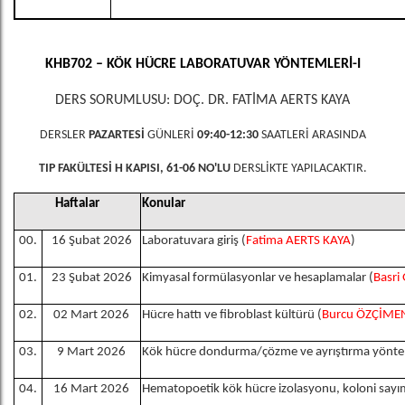
KHB702 – KÖK HÜCRE LABORATUVAR YÖNTEMLERİ-I
DERS SORUMLUSU: DOÇ. DR. FATİMA AERTS KAYA
DERSLER
PAZARTESİ
GÜNLERİ
09:40-12:30
SAATLERİ ARASINDA
TIP FAKÜLTESİ H KAPISI, 61-06 NO'LU
DERSLİKTE YAPILACAKTIR.
Haftalar
Konular
00.
16 Şubat 2026
Laboratuvara giriş (
Fatima AERTS KAYA
)
01.
23 Şubat 2026
Kimyasal formülasyonlar ve hesaplamalar (
Basr
02.
02 Mart 2026
Hücre hattı ve fibroblast kültürü (
Burcu ÖZÇİM
03.
9 Mart 2026
Kök hücre dondurma/çözme ve ayrıştırma yöntem
04.
16 Mart 2026
Hematopoetik kök hücre izolasyonu, koloni sayı