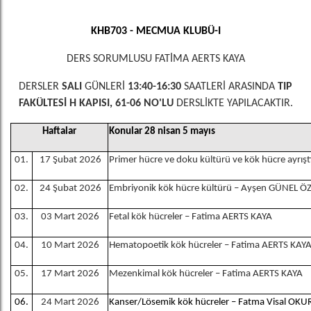
KHB703 - MECMUA KLUBÜ-I
DERS SORUMLUSU FATİMA AERTS KAYA
DERSLER
SALI
GÜNLERİ
13:40-16:30
SAATLERİ ARASINDA
TIP
FAKÜLTESİ H KAPISI, 61-06 NO'LU
DERSLİKTE YAPILACAKTIR.
Haftalar
Konular 28 nisan 5 mayıs
01.
17 Şubat 2026
Primer hücre ve doku kültürü ve kök hücre ayrı
02.
24 Şubat 2026
Embriyonik kök hücre kültürü – Ayşen GÜNEL 
03.
03 Mart 2026
Fetal kök hücreler – Fatima AERTS KAYA
04.
10 Mart 2026
Hematopoetik kök hücreler – Fatima AERTS KAY
05.
17 Mart 2026
Mezenkimal kök hücreler – Fatima AERTS KAYA
06.
24 Mart 2026
Kanser/Lösemik kök hücreler – Fatma Visal OKU