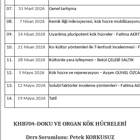
07.
31 Mart 2026
Genel tartışma
08.
7 Nisan 2026
Kemik iliği mikroçevresi, kök hücre mobilizasyo
09.
14 Nisan 2026
Uyarılmış pluripotent kök hücreler - Fatima AER
10.
21 Nisan 2026
Ko-kültür yöntemleri ile T-lenfosit incelenmesi
- 
11.
28 Nisan 2026
Kültürde yara iyileşmesi
–
Betül ÇELEBİ SALTIK
12.
5 Mayıs 2026
Kök hücre ve rejenerasyon – Ayşen GÜNEL ÖZC
13.
12 Mayıs 2026
Solubl faktörler inceleme yöntemleri – Fatima A
14.
19 Mayıs 2026
Tatil
KHB704-DOKU VE ORGAN KÖK HÜCRELERİ
Ders Sorumlusu: Petek KORKUSUZ