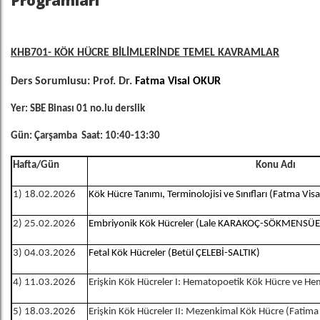
Programları
KHB701- KÖK HÜCRE BİLİMLERİNDE TEMEL KAVRAMLAR
Ders Sorumlusu: Prof. Dr.
Fatma Visal OKUR
Yer: SBE Binası 01 no.lu derslik
Gün: Çarşamba Saat: 10:40-13:30
Hafta/Gün
Konu Adı
1) 18.02.2026
Kök Hücre Tanımı, Terminolojisi ve Sınıfları (Fatma Vis
2) 25.02.2026
Embriyonik Kök Hücreler (Lale KARAKOÇ-SÖKMENS
3) 04.03.2026
Fetal Kök Hücreler (Betül ÇELEBİ-SALTIK)
4) 11.03.2026
Erişkin Kök Hücreler I: Hematopoetik Kök Hücre ve H
5) 18.03.2026
Erişkin Kök Hücreler II: Mezenkimal Kök Hücre (Fatim