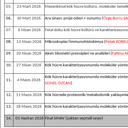
05.
23 Mart 2026
Mezenkimal kök hücre kültürü, moleküler temelle
06.
30 Mart 2026
Ara sinavı: proje ödevi + sunumu (
Özge Burcu 
07.
6 Nisan 2026
Fetal doku kök hücre kültürü ve karakterizasyonu
08.
13 Nisan 2026
Mikroskoplar/İmmunohistokimya (
Petek KORK
09.
20 Nisan 2026
Akım Sitometri prensipleri ve analizleri (
Fatima A
10.
27 Nisan 2026
Kök hücre karakterizasyonunda moleküler yönteml
Kök hücre karakterizasyonunda moleküler yönte
11.
4 Mayıs 2026
GÜNEL-ÖZCAN
)
12.
11 Mayıs 2026
Kök hücrede proteomik/metabolomik yaklaşımla
13.
18 Mayıs 2026
Kök hücre karakterizasyonunda moleküler yönteml
14.
01 Haziran 2026
Final SINAV (çoktan seçmeli sınav)