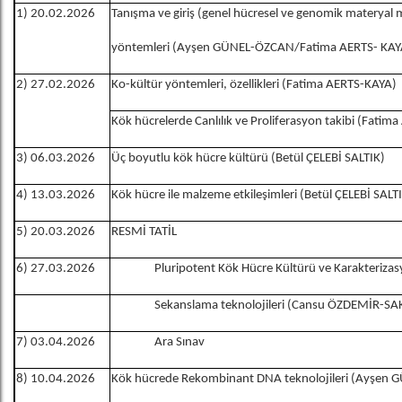
1) 20.02.2026
Tanışma ve giriş (genel hücresel ve genomik materyal mi
yöntemleri (Ayşen GÜNEL-ÖZCAN/Fatima AERTS- KAY
2) 27.02.2026
Ko-kültür yöntemleri, özellikleri (Fatima AERTS-KAYA)
Kök hücrelerde Canlılık ve Proliferasyon takibi (Fatim
3) 06.03.2026
Üç boyutlu kök hücre kültürü (Betül ÇELEBİ SALTIK)
4) 13.03.2026
Kök hücre ile malzeme etkileşimleri (Betül ÇELEBİ SALT
5) 20.03.2026
RESMİ TATİL
6) 27.03.2026
Pluripotent Kök Hücre Kültürü ve Karakteri
Sekanslama teknolojileri (Cansu ÖZDEMİR-SA
7) 03.04.2026
Ara Sınav
8) 10.04.2026
Kök hücrede Rekombinant DNA teknolojileri (Ayşen