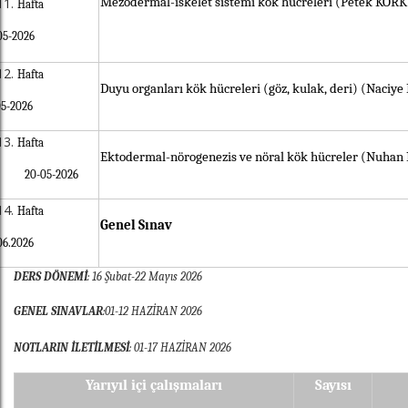
Mezodermal-iskelet sistemi kök hücreleri (Petek KOR
Hafta
05-2026
Hafta
Duyu organları kök hücreleri (göz, kulak, deri) (Naciy
05-2026
Hafta
Ektodermal-nörogenezis ve nöral kök hücreler (Nuhan
20-05-2026
Hafta
Genel Sınav
06.2026
DERS DÖNEMİ
: 1
6
Şubat-2
2
Mayıs 202
6
GENEL SINAVLAR
:
01-12
HAZİRAN 202
6
NOTLARIN İLETİLMESİ
:
01-17
HAZİRAN 202
6
Yarıyıl içi çalışmaları
Sayısı