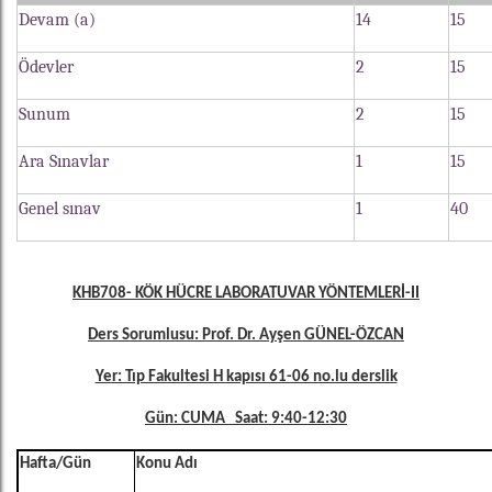
Devam (a)
14
15
Ödevler
2
15
Sunum
2
15
Ara Sınavlar
1
15
Genel sınav
1
40
KHB708- KÖK HÜCRE LABORATUVAR YÖNTEMLERİ-II
Ders Sorumlusu: Prof. Dr. Ayşen GÜNEL-ÖZCAN
Yer: Tıp Fakultesi H kapısı 61-06 no.lu derslik
Gün: CUMA Saat: 9:40-12:30
Hafta/Gün
Konu Adı