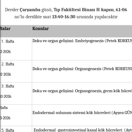
Dersler
Çarşamba
günü,
Tıp Fakültesi Binası H kapısı
,
61-06
no’lu derslikte saat
13:40-16:30
arasında yapılacaktır
ftalar
Konular
Doku ve organ gelişimi: Embriyogenezis (Petek KORK
Hafta
02-2026
Hafta
Doku ve organ gelişimi: Organogenezis (Petek KORKUS
02-2026
Hafta
Doku ve organ gelişimi: Organogenezis, germ kök hücr
03-2026
Hafta
Endodermal-solunum sistemi kök hücreleri (Ayşen G
03-2026
Endodermal -gastrointestinal kanal kök hücreleri (A
Hafta