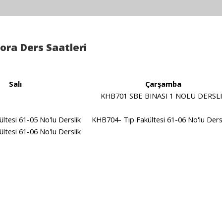
ora Ders Saatleri
Salı
Çarşamba
KHB701 SBE BINASI 1 NOLU DERSL
ltesi 61-05 No'lu Derslik
KHB704- Tıp Fakültesi 61-06 No'lu De
ltesi 61-06 No'lu Derslik